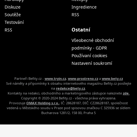
Diskuze
Ingredience
Soutěže
RSS
Testování
Ostatní
RSS
Všeobecné obchodní
podmínky - GDPR
Používaní cookies
Nastavení soukromí
Partneři Befity.cz -
www.tryin.cz
,
www.prostreno.cz
a
www.bety.cz
Své náměty a připomínky k obsahu internetového magazínu Befity.cz posílejte
na
redakce@bety.cz
.
Kontakty na redakci, obchodního a marketingového zástupce naleznete
zde.
Copyright © 2020-2024 Befity.cz - všechna práva vyhrazena.
Provozuje
OMAX Holding s.r.o.
, IČ: 28628187, DIČ: CZ28628187, společnost
vedená u Městského soudu v Praze pod spisovou značkou C 325936 se sídlem
Bucharova 1281/2, 158 00, Praha 5