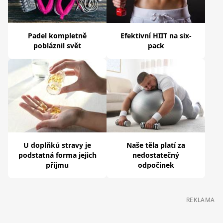
Padel kompletně
Efektivní HIIT na six-
pobláznil svět
pack
U doplňků stravy je
Naše těla platí za
podstatná forma jejich
nedostatečný
příjmu
odpočinek
REKLAMA