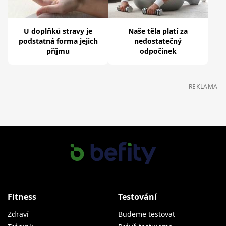
U doplňků stravy je
Naše těla platí za
podstatná forma jejich
nedostatečný
příjmu
odpočinek
REKLAMA
Fitness
Testování
Zdraví
Budeme testovat