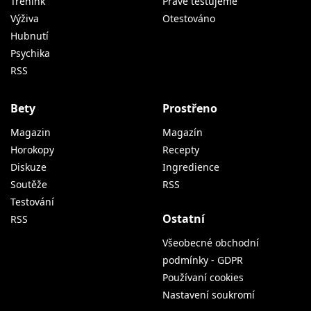
Trénink
Právě testujeme
Výživa
Otestováno
Hubnutí
Psychika
RSS
Bety
Prostřeno
Magazin
Magazín
Horokopy
Recepty
Diskuze
Ingredience
Soutěže
RSS
Testování
Ostatní
RSS
Všeobecné obchodní
podmínky - GDPR
Používaní cookies
Nastavení soukromí