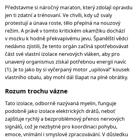
Představme si náročný maraton, který zdolají opravdu
jen ti zdatní a trénovaní. Ve chvíli, kdy už svaly
protestují a únava roste, tělo přepíná na nouzový
režim. A právě v tomto kritickém okamžiku dochází
v mozku k hodně překvapivému jevu. Španělští vědci
nedávno zjistili, že tento orgán začíná spotřebovávat
část své vlastní izolace nervových vláken, aby pro
unavený organismus získal potřebnou energii navíc
(1). Je to jako by si vyčerpaný motor „upiloval“ kousek
vlastního obalu, aby mohl dál šlapat na plné obrátky.
Rozum trochu vázne
Tato izolace, odborně nazývaná myelin, funguje
podobně jako izolace elektrických drátů, neboť
zajišťuje rychlý a bezproblémový přenos nervových
signálů, což je nezbytné pro koordinaci pohybu,
emoce, vnímání i smyslové zpracovávání. V důsledku