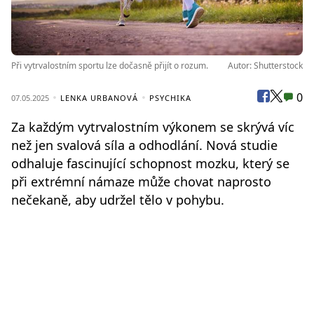
Při vytrvalostním sportu lze dočasně přijít o rozum.
Autor: Shutterstock
0
07.05.2025
LENKA URBANOVÁ
PSYCHIKA
Za každým vytrvalostním výkonem se skrývá víc
než jen svalová síla a odhodlání. Nová studie
odhaluje fascinující schopnost mozku, který se
při extrémní námaze může chovat naprosto
nečekaně, aby udržel tělo v pohybu.