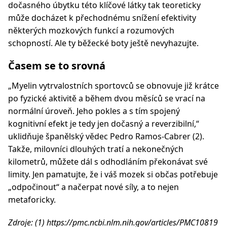
dočasného úbytku této klíčové látky tak teoreticky
může docházet k přechodnému snížení efektivity
některých mozkových funkcí a rozumových
schopností. Ale ty běžecké boty ještě nevyhazujte.
Časem se to srovná
„Myelin vytrvalostních sportovců se obnovuje již krátce
po fyzické aktivitě a během dvou měsíců se vrací na
normální úroveň. Jeho pokles a s tím spojený
kognitivní efekt je tedy jen dočasný a reverzibilní,“
uklidňuje španělský vědec Pedro Ramos-Cabrer (2).
Takže, milovníci dlouhých tratí a nekonečných
kilometrů, můžete dál s odhodláním překonávat své
limity. Jen pamatujte, že i váš mozek si občas potřebuje
„odpočinout“ a načerpat nové síly, a to nejen
metaforicky.
Zdroje: (1) https://pmc.ncbi.nlm.nih.gov/articles/PMC10819