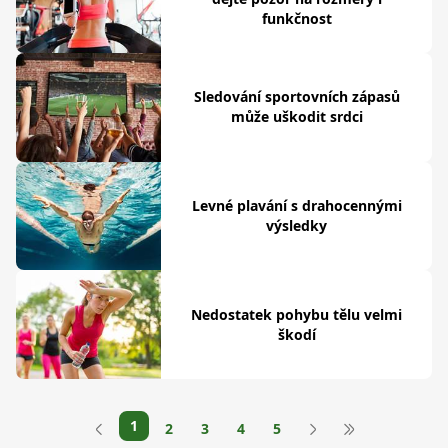
funkčnost
Sledování sportovních zápasů
může uškodit srdci
Levné plavání s drahocennými
výsledky
Nedostatek pohybu tělu velmi
škodí
1
2
3
4
5