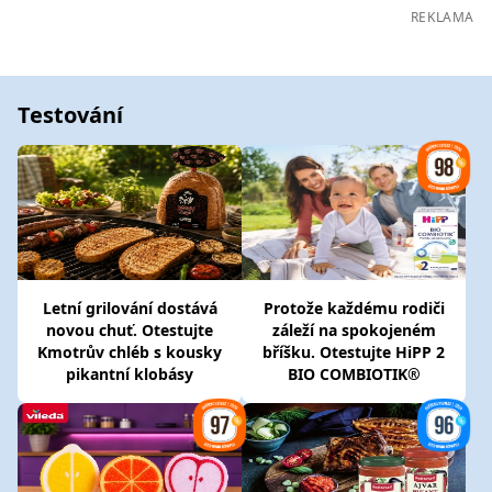
REKLAMA
Testování
Letní grilování dostává
Protože každému rodiči
novou chuť. Otestujte
záleží na spokojeném
Kmotrův chléb s kousky
bříšku. Otestujte HiPP 2
pikantní klobásy
BIO COMBIOTIK®