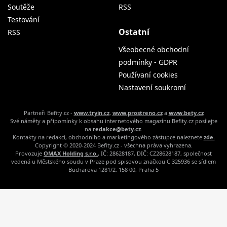
Soutěže
RSS
Testování
Ostatní
RSS
Všeobecné obchodní
podmínky - GDPR
Používaní cookies
Nastavení soukromí
Partneři Befity.cz -
www.tryin.cz
,
www.prostreno.cz
a
www.bety.cz
Své náměty a připomínky k obsahu internetového magazínu Befity.cz posílejte
na
redakce@bety.cz
.
Kontakty na redakci, obchodního a marketingového zástupce naleznete
zde.
Copyright © 2020-2024 Befity.cz - všechna práva vyhrazena.
Provozuje
OMAX Holding s.r.o.
, IČ: 28628187, DIČ: CZ28628187, společnost
vedená u Městského soudu v Praze pod spisovou značkou C 325936 se sídlem
Bucharova 1281/2, 158 00, Praha 5