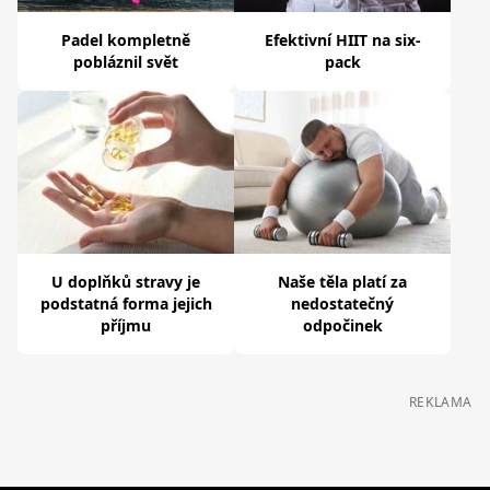
Padel kompletně
Efektivní HIIT na six-
pobláznil svět
pack
U doplňků stravy je
Naše těla platí za
podstatná forma jejich
nedostatečný
příjmu
odpočinek
REKLAMA