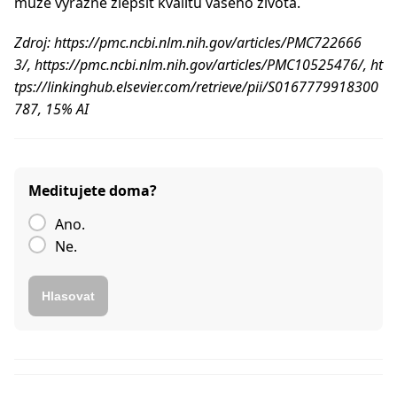
může výrazně zlepšit kvalitu vašeho života.
Zdroj: https://pmc.ncbi.nlm.nih.gov/articles/PMC722666
3/, https://pmc.ncbi.nlm.nih.gov/articles/PMC10525476/, ht
tps://linkinghub.elsevier.com/retrieve/pii/S0167779918300
787, 15% AI
Meditujete doma?
Ano.
Ne.
Hlasovat