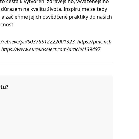
to cesta k vytvoření zdravějšího, vyváženějšího
důrazem na kvalitu života. Inspirujme se tedy
a začleňme jejich osvědčené praktiky do našich
cnost.
com/retrieve/pii/S0378512222001323, https://pmc.ncb
, https://www.eurekaselect.com/article/139497
etu?