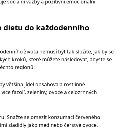
je sociální vazby a pozitivní emocionální
ne dietu do každodenního
odenního života nemusí být tak složité, jak by se
ckých kroků, které můžete následovat, abyste se
 těchto regionů:
aby většina jídel obsahovala rostlinné
 více fazolí, zeleniny, ovoce a celozrnných
kru: Snažte se omezit konzumaci červeného
ími sladidly jako med nebo čerstvé ovoce.