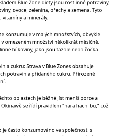
ákladem Blue Zone diety jsou rostlinné potraviny,
oviny, ovoce, zelenina, ořechy a semena. Tyto
, vitamíny a minerály.
e konzumuje v malých množstvích, obvykle
bo v omezeném množství několikrát měsíčně.
inné bílkoviny, jako jsou fazole nebo čočka.
in a cukru: Strava v Blue Zones obsahuje
 potravin a přidaného cukru. Přirozené
ní.
těchto oblastech je běžné jíst menší porce a
a Okinawě se řídí pravidlem "hara hachi bu," což
dlo je často konzumováno ve společnosti s