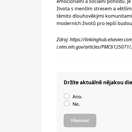
emocionální a sociální pohodu. Je 
života s menším stresem a větším 
těmito dlouhověkými komunitami 
moderních životů pro lepší budou
Zdroj: https://linkinghub.elsevier.
i.nlm.nih.gov/articles/PMC6125071/
Držíte aktuálně nějakou di
Ano.
Ne.
Hlasovat