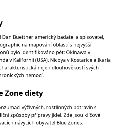
y
Dan Buettner, americký badatel a spisovatel,
ographic na mapování oblastí s nejvyšší
ionů bylo identifikováno pět: Okinawa v
nda v Kalifornii (USA), Nicoya v Kostarice a Ikaria
 charakteristická nejen dlouhověkostí svých
chronických nemocí.
e Zone diety
nzumaci výživných, rostlinných potravin s
ční způsoby přípravy jídel. Zde jsou klíčové
ovacích návycích obyvatel Blue Zones: