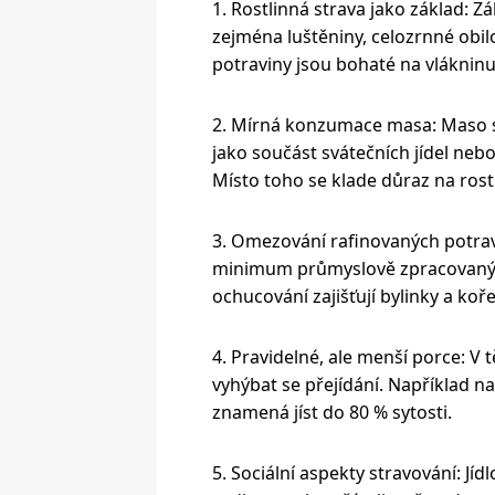
1. Rostlinná strava jako základ: Z
zejména luštěniny, celozrnné obil
potraviny jsou bohaté na vlákninu
2. Mírná konzumace masa: Maso s
jako součást svátečních jídel ne
Místo toho se klade důraz na rostl
3. Omezování rafinovaných potrav
minimum průmyslově zpracovaných
ochucování zajišťují bylinky a koře
4. Pravidelné, ale menší porce: V 
vyhýbat se přejídání. Například n
znamená jíst do 80 % sytosti.
5. Sociální aspekty stravování: Jí