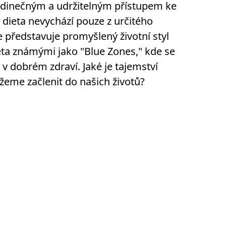
jedinečným a udržitelným přístupem ke
o dieta nevychází pouze z určitého
le představuje promyšlený životní styl
ěta známými jako "Blue Zones," kde se
u v dobrém zdraví. Jaké je tajemství
ůžeme začlenit do našich životů?