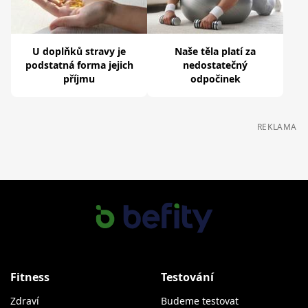
U doplňků stravy je
Naše těla platí za
podstatná forma jejich
nedostatečný
příjmu
odpočinek
REKLAMA
Fitness
Testování
Zdraví
Budeme testovat