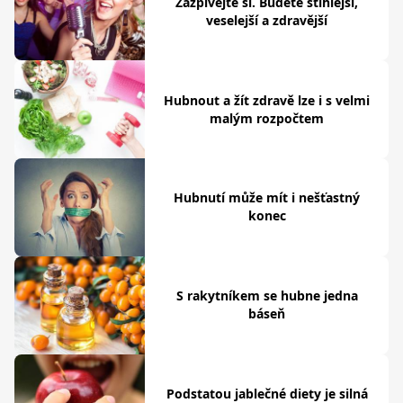
Zazpívejte si. Budete štíhlejší,
veselejší a zdravější
Hubnout a žít zdravě lze i s velmi
malým rozpočtem
Hubnutí může mít i nešťastný
konec
S rakytníkem se hubne jedna
báseň
Podstatou jablečné diety je silná