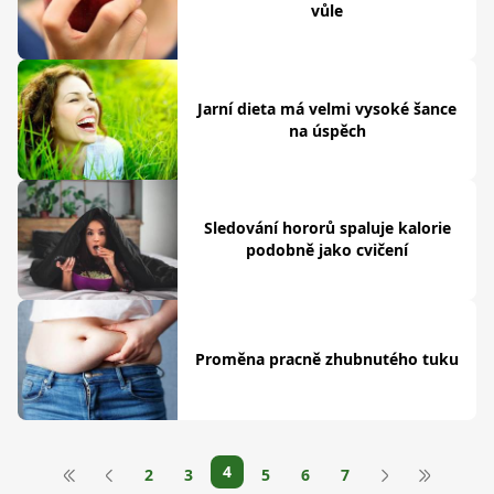
vůle
Jarní dieta má velmi vysoké šance
na úspěch
Sledování hororů spaluje kalorie
podobně jako cvičení
Proměna pracně zhubnutého tuku
4
2
3
5
6
7