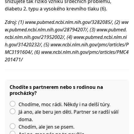
snižujete tak riziko vzniku srdečních problémů,
diabetu 2. typu a vysokého krevního tlaku (6).
Zdroj: (1) www.pubmed.ncbi.nlm.nih.gov/3282085/, (2) ww
w.pubmed.ncbi.nlm.nih.gov/28794207/, (3) www.pubmed.
ncbi.nlm.nih.gov/21952002/, (4) www.pubmed.ncbi.nlm.ni
h.gov/31420232/, (5) www.ncbi.nlm.nih.gov/pmc/articles/P
MC3191604/, (6) www.ncbi.nlm.nih.gov/pmc/articles/PMC4
201471/
Chodíte s partnerem nebo s rodinou na
procházky?
Chodíme, moc rádi. Někdy i na delší túry.
Já ano, ale beru jen děti. Partner se radší válí
doma.
Chodím, ale jen se psem.