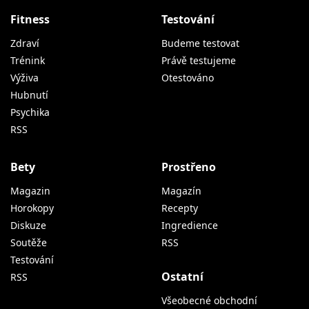
Fitness
Testování
Zdraví
Budeme testovat
Trénink
Právě testujeme
Výživa
Otestováno
Hubnutí
Psychika
RSS
Bety
Prostřeno
Magazin
Magazín
Horokopy
Recepty
Diskuze
Ingredience
Soutěže
RSS
Testování
Ostatní
RSS
Všeobecné obchodní