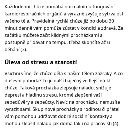
Každodenní chůze pomáhá normálnímu fungování
kardiorespiračních orgánů a výrazně zvyšuje vytrvalost
vašeho těla. Pravidelná rychlá chůze již po dobu 30
minut denně vám pomůže zůstat v kondici a zdravá. Ze
začátku můžete začít klidnými procházkami a
postupně přidávat na tempu, třeba skončíte až u
běhání (3).
Úleva od stresu a starostí
Všichni víme, že chůze dělá s naším tělem zázraky. A co
duševní pohoda? To je další báječný vedlejší efekt
chůze. Taková procházka zlepšuje náladu, snižuje
depresi a hladinu stresu, kromě zlepšení vaší
sebedůvěry a sebeúcty. Navíc na procházku nemusíte
vyrazit sami. Skupinové procházky s rodinou či přáteli
vám pomohou udržovat dobré sociální kontakty a
mohou zlepšit náladu jak doma tak i na pracovišti (4).