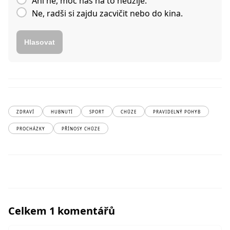
Ani ne, moc nás na to neužije.
Ne, radši si zajdu zacvičit nebo do kina.
Hlasovat
ZDRAVÍ
HUBNUTÍ
SPORT
CHŮZE
PRAVIDELNÝ POHYB
PROCHÁZKY
PŘÍNOSY CHŮZE
Celkem 1 komentářů