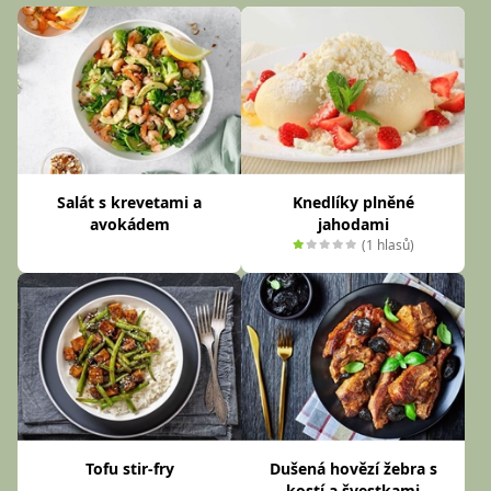
Salát s krevetami a
Knedlíky plněné
avokádem
jahodami
(1 hlasů)
Tofu stir-fry
Dušená hovězí žebra s
kostí a švestkami