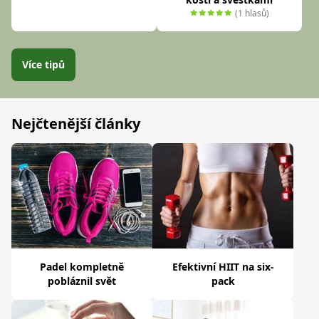
(1 hlasů)
Více tipů
Nejčtenější články
Padel kompletně
Efektivní HIIT na six-
pobláznil svět
pack