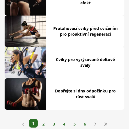
efekt
Protahovací cviky před cvičením
pro proaktivní regeneraci
Cviky pro vyrýsované deltové
svaly
Dopřejte si dny odpočinku pro
růst svalů
1
2
3
4
5
6