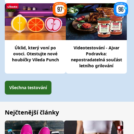
Úklid, který voní po
Videotestování - Ajvar
ovoci. Otestujte nové
Podravka:
houbičky Vileda Punch
nepostradatelná součást
letního grilování
Všechna testování
Nejčtenější články