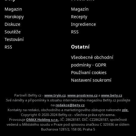
Magazin
Magazín
Horokopy
Recepty
Diskuze
Ingredience
Soutěže
RSS
Testování
Ostatní
RSS
Všeobecné obchodní
podmínky - GDPR
Používaní cookies
Nastavení soukromí
Partneři Befity.cz -
www.tryin.cz
,
www.prostreno.cz
a
www.bety.cz
Své náměty a připomínky k obsahu internetového magazínu Befity.cz posílejte
na
redakce@bety.cz
.
Kontakty na redakci, obchodního a marketingového zástupce naleznete
zde.
Copyright © 2020-2024 Befity.cz - všechna práva vyhrazena.
Provozuje
OMAX Holding s.r.o.
, IČ: 28628187, DIČ: CZ28628187, společnost
vedená u Městského soudu v Praze pod spisovou značkou C 325936 se sídlem
Bucharova 1281/2, 158 00, Praha 5