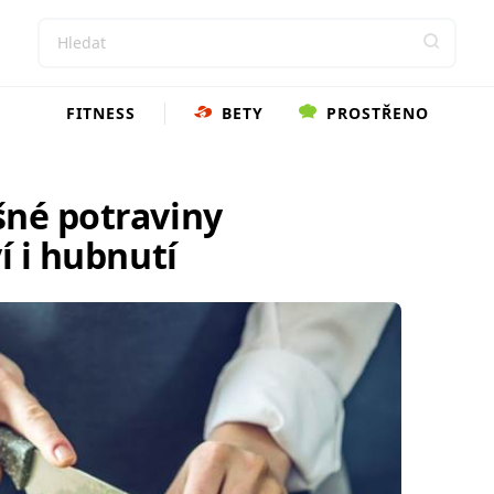
FITNESS
BETY
PROSTŘENO
šné potraviny
í i hubnutí