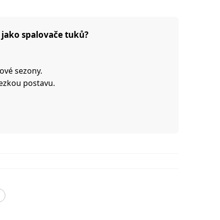
í jako spalovače tuků?
ové sezony.
hezkou postavu.