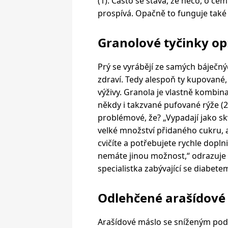
(1). Často se stává, že něco, o č
prospívá. Opačně to funguje také 
Granolové tyčinky op
Prý se vyrábějí ze samých báječnýc
zdraví. Tedy alespoň ty kupované
výživy. Granola je vlastně kombin
někdy i takzvané pufované rýže (2
problémové, že? „Vypadají jako skv
velké množství přidaného cukru,
cvičíte a potřebujete rychle doplni
nemáte jinou možnost,“ odrazuje 
specialistka zabývající se diabet
Odlehčené arašídové
Arašídové máslo se sníženým pod