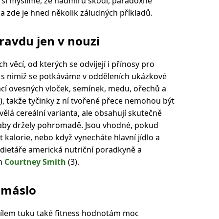
em si myslíme, že nadmíru škodí, paradoxně
a zde je hned několik záludných příkladů.
ravdu jen v nouzi
h věcí, od kterých se odvíjejí i přínosy pro
, s nimiž se potkáváme v odděleních ukázkové
ací ovesných vloček, semínek, medu, ořechů a
), takže tyčinky z ní tvořené přece nemohou být
ělá cereální varianta, ale obsahují skutečně
 aby držely pohromadě. Jsou vhodné, pokud
t kalorie, nebo když vynecháte hlavní jídlo a
dietáře americká nutriční poradkyně a
em
Courtney Smith
(3).
 máslo
ílem tuku také fitness hodnotám moc