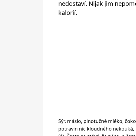
nedostaví. Nijak jim nepomo
kalorií.
Sýr, máslo, plnotučné mléko, čok
potravin nic kloudného nekouká, p