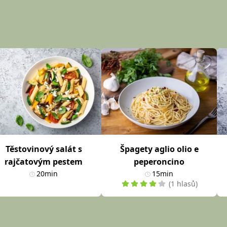
Těstovinový salát s
Špagety aglio olio e
rajčatovým pestem
peperoncino
20min
15min
(1 hlasů)