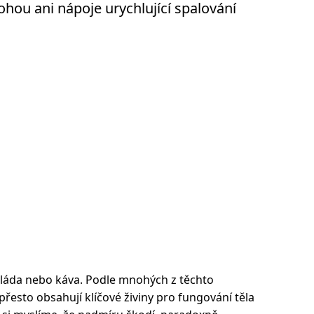
hou ani nápoje urychlující spalování
oláda nebo káva. Podle mnohých z těchto
řesto obsahují klíčové živiny pro fungování těla