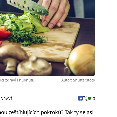
cí zdraví i hubnutí.
Autor: Shutterstock
0
ZDRAVÍ
nou zeštíhlujících pokroků? Tak ty se asi