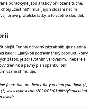
ané poradkyně jsou arašídy přirozeně tučné,
chtějí „zeštíhlit“, musí jejich složení něčím
jí právě přátelské látky, a to včetně sladidel,
rií
štíhlejší. Tenhle očividný zázrak slibuje nejedna
aci kalorií. „Jakýkoli potravinářský produkt, který
ých zásob, je zdravotním varováním,“ nebere si
ilový trénink a pevný plán spánku, ten
ům vážně stimuluje.
ne-foods-that-are-better-for-you-than-you-think, (2)
(3) www.nypost.com/2024/05/01/lifestyle/dietitian-
to-avoid/