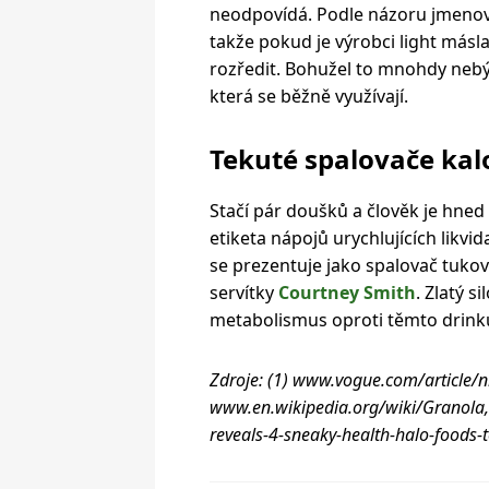
neodpovídá. Podle názoru jmenov
takže pokud je výrobci light másla 
rozředit. Bohužel to mnohdy nebýva
která se běžně využívají.
Tekuté spalovače kalo
Stačí pár doušků a člověk je hned 
etiketa nápojů urychlujících likvid
se prezentuje jako spalovač tukov
servítky
Courtney Smith
. Zlatý s
metabolismus oproti těmto drink
Zdroje: (1) www.vogue.com/article/ni
www.en.wikipedia.org/wiki/Granola, 
reveals-4-sneaky-health-halo-foods-