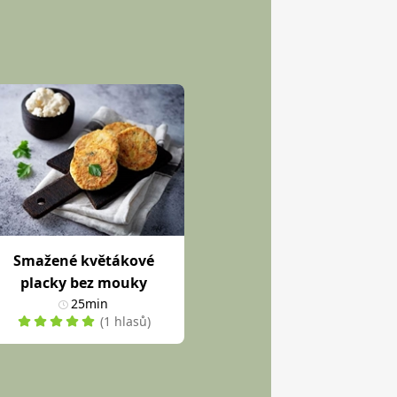
Smažené květákové
placky bez mouky
25min
(1 hlasů)