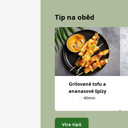
Tip na oběd
Grilované tofu a
ananasové špízy
40min
Více tipů