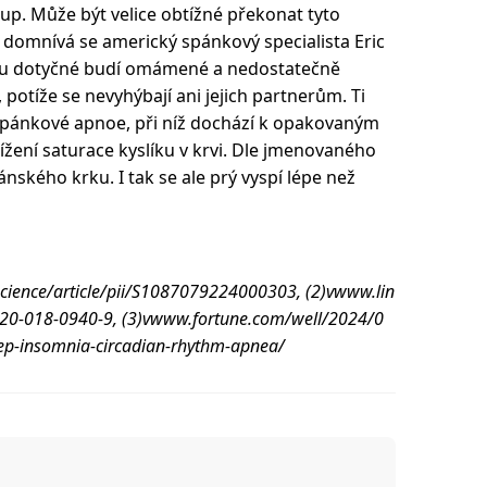
tup. Může být velice obtížné překonat tyto
 domnívá se americký spánkový specialista Eric
tresu dotyčné budí omámené a nedostatečně
 potíže se nevyhýbají ani jejich partnerům. Ti
 spánkové apnoe, při níž dochází k opakovaným
ení saturace kyslíku v krvi. Dle jmenovaného
pánského krku. I tak se ale prý vyspí lépe než
science/article/pii/S1087079224000303, (2)vwww.lin
920-018-0940-9, (3)vwww.fortune.com/well/2024/0
ep-insomnia-circadian-rhythm-apnea/