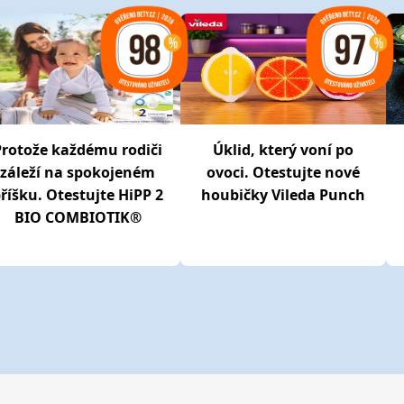
Protože každému rodiči
Úklid, který voní po
záleží na spokojeném
ovoci. Otestujte nové
říšku. Otestujte HiPP 2
houbičky Vileda Punch
BIO COMBIOTIK®