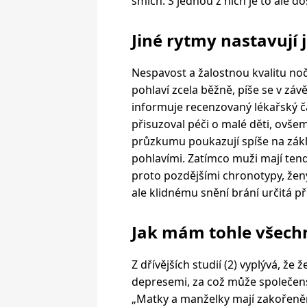
smích. S jednou z nich je to ale do
Jiné rytmy nastavují 
Nespavost a žalostnou kvalitu no
pohlaví zcela běžně, píše se v z
informuje recenzovaný lékařský č
přisuzoval péči o malé děti, ovšem
průzkumu poukazují spíše na zákl
pohlavími. Zatímco muži mají ten
proto pozdějšími chronotypy, ženy
ale klidnému snění brání určitá p
Jak mám tohle všech
Z dřívějších studií (2) vyplývá, ž
depresemi, za což může společens
„Matky a manželky mají zakořeněn