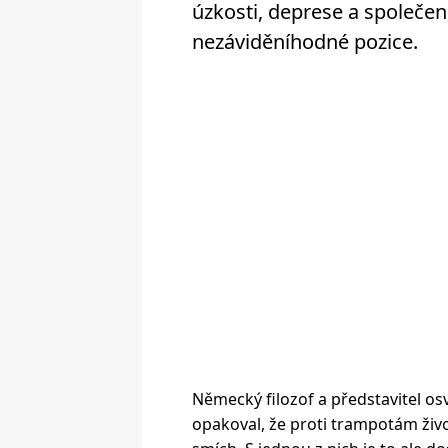
úzkosti, deprese a společens
nezáviděníhodné pozice.
Německý filozof a představitel os
opakoval, že proti trampotám život