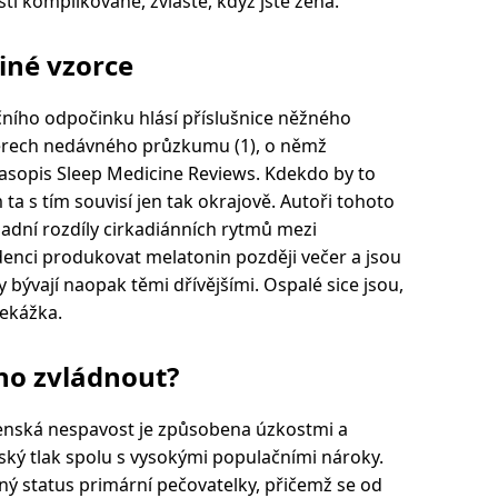
sti komplikované, zvláště, když jste žena.
jiné vzorce
čního odpočinku hlásí příslušnice něžného
ávěrech nedávného průzkumu (1), o němž
asopis Sleep Medicine Reviews. Kdekdo by to
 ta s tím souvisí jen tak okrajově. Autoři tohoto
adní rozdíly cirkadiánních rytmů mezi
denci produkovat melatonin později večer a jsou
 bývají naopak těmi dřívějšími. Ospalé sice jsou,
řekážka.
no zvládnout?
e ženská nespavost je způsobena úzkostmi a
ký tlak spolu s vysokými populačními nároky.
ý status primární pečovatelky, přičemž se od