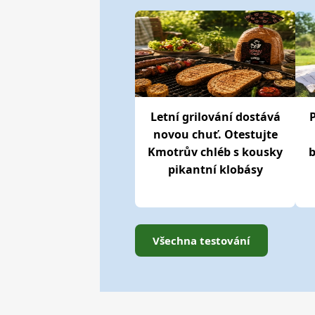
Letní grilování dostává
novou chuť. Otestujte
Kmotrův chléb s kousky
b
pikantní klobásy
Všechna testování