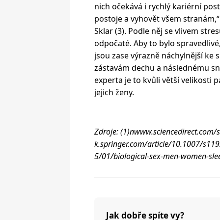
nich očekává i rychlý kariérní pos
postoje a vyhovět všem stranám,“
Sklar (3). Podle něj se vlivem s
odpočaté. Aby to bylo spravedlivé,
jsou zase výrazně náchylnější ke
zástavám dechu a následnému sníž
experta je to kvůli větší velikosti 
jejich ženy.
Zdroje: (1)nwww.sciencedirect.com/
k.springer.com/article/10.1007/s11
5/01/biological-sex-men-women-sle
Jak dobře spíte vy?