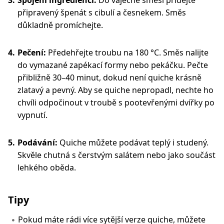
Spojení ingrediencí:
Do vaječné směsi přidejte
připravený špenát s cibulí a česnekem. Směs
důkladně promíchejte.
Pečení:
Předehřejte troubu na 180 °C. Směs nalijte
do vymazané zapékací formy nebo pekáčku. Pečte
přibližně 30–40 minut, dokud není quiche krásně
zlatavý a pevný. Aby se quiche nepropadl, nechte ho
chvíli odpočinout v troubě s pootevřenými dvířky po
vypnutí.
Podávání:
Quiche můžete podávat teplý i studený.
Skvěle chutná s čerstvým salátem nebo jako součást
lehkého oběda.
Tipy
Pokud máte rádi více sytější verze quiche, můžete