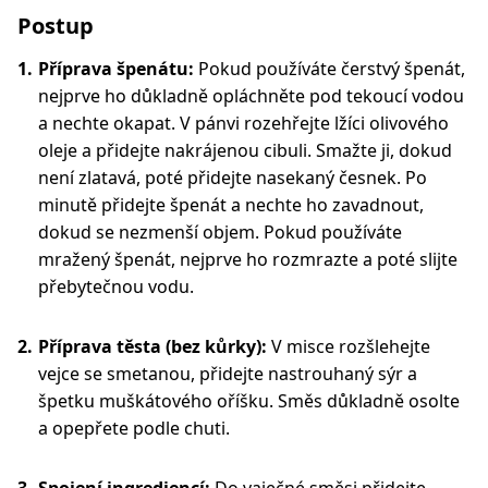
Postup
Příprava špenátu:
Pokud používáte čerstvý špenát,
nejprve ho důkladně opláchněte pod tekoucí vodou
a nechte okapat. V pánvi rozehřejte lžíci olivového
oleje a přidejte nakrájenou cibuli. Smažte ji, dokud
není zlatavá, poté přidejte nasekaný česnek. Po
minutě přidejte špenát a nechte ho zavadnout,
dokud se nezmenší objem. Pokud používáte
mražený špenát, nejprve ho rozmrazte a poté slijte
přebytečnou vodu.
Příprava těsta (bez kůrky):
V misce rozšlehejte
vejce se smetanou, přidejte nastrouhaný sýr a
špetku muškátového oříšku. Směs důkladně osolte
a opepřete podle chuti.