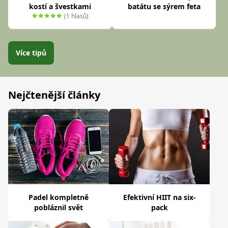
kostí a švestkami
batátu se sýrem feta
(1 hlasů)
Více tipů
Nejčtenější články
Padel kompletně
Efektivní HIIT na six-
pobláznil svět
pack