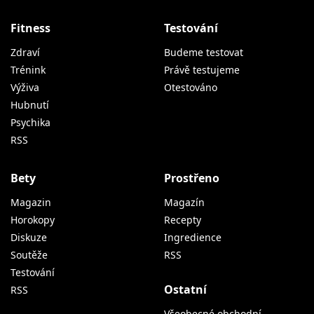
Fitness
Testování
Zdraví
Budeme testovat
Trénink
Právě testujeme
Výživa
Otestováno
Hubnutí
Psychika
RSS
Bety
Prostřeno
Magazin
Magazín
Horokopy
Recepty
Diskuze
Ingredience
Soutěže
RSS
Testování
Ostatní
RSS
Všeobecné obchodní