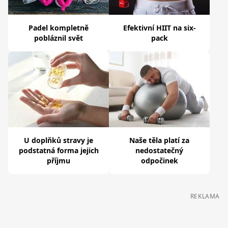
Padel kompletně
Efektivní HIIT na six-
pobláznil svět
pack
U doplňků stravy je
Naše těla platí za
podstatná forma jejich
nedostatečný
příjmu
odpočinek
REKLAMA