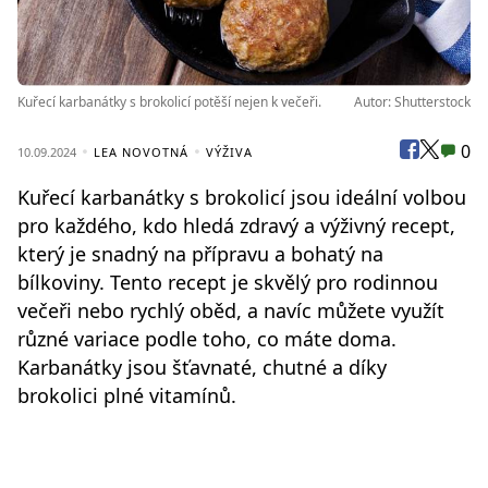
Kuřecí karbanátky s brokolicí potěší nejen k večeři.
Autor: Shutterstock
0
10.09.2024
LEA NOVOTNÁ
VÝŽIVA
Kuřecí karbanátky s brokolicí jsou ideální volbou
pro každého, kdo hledá zdravý a výživný recept,
který je snadný na přípravu a bohatý na
bílkoviny. Tento recept je skvělý pro rodinnou
večeři nebo rychlý oběd, a navíc můžete využít
různé variace podle toho, co máte doma.
Karbanátky jsou šťavnaté, chutné a díky
brokolici plné vitamínů.