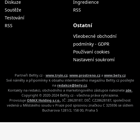
Diskuze
Ingredience
Soutěže
RSS
Testování
Ostatní
RSS
Všeobecné obchodní
podmínky - GDPR
Používaní cookies
Nastavení soukromí
Partneři Befity.cz -
www.tryin.cz
,
www.prostreno.cz
a
www.bety.cz
Své náměty a připomínky k obsahu internetového magazínu Befity.cz posílejte
na
redakce@bety.cz
.
Kontakty na redakci, obchodního a marketingového zástupce naleznete
zde.
Copyright © 2020-2024 Befity.cz - všechna práva vyhrazena.
Provozuje
OMAX Holding s.r.o.
, IČ: 28628187, DIČ: CZ28628187, společnost
vedená u Městského soudu v Praze pod spisovou značkou C 325936 se sídlem
Bucharova 1281/2, 158 00, Praha 5