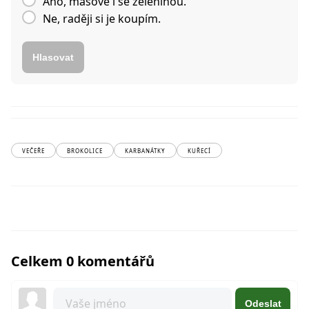
Ano, masové i se zeleninou.
Ne, raději si je koupím.
Hlasovat
VEČEŘE
BROKOLICE
KARBANÁTKY
KUŘECÍ
Celkem 0 komentářů
Odeslat