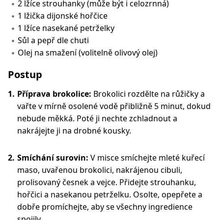
2 lžíce strouhanky (může být i celozrnná)
1 lžička dijonské hořčice
1 lžíce nasekané petrželky
Sůl a pepř dle chuti
Olej na smažení (volitelně olivový olej)
Postup
Příprava brokolice:
Brokolici rozdělte na růžičky a
vařte v mírně osolené vodě přibližně 5 minut, dokud
nebude měkká. Poté ji nechte zchladnout a
nakrájejte ji na drobné kousky.
Smíchání surovin:
V misce smíchejte mleté kuřecí
maso, uvařenou brokolici, nakrájenou cibuli,
prolisovaný česnek a vejce. Přidejte strouhanku,
hořčici a nasekanou petrželku. Osolte, opepřete a
dobře promíchejte, aby se všechny ingredience
spojily.