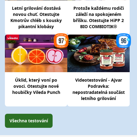
Letní grilování dostává
Protože každému rodiči
novou chuť. Otestujte
záleží na spokojeném
Kmotrův chléb s kousky
bříšku. Otestujte HiPP 2
pikantní klobásy
BIO COMBIOTIK®
Úklid, který voní po
Videotestování - Ajvar
ovoci. Otestujte nové
Podravka:
houbičky Vileda Punch
nepostradatelná součást
letního grilování
Všechna testování