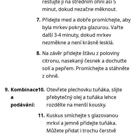
restujte ji na středním ohni asi 5
minut, dokud nezačne měknout.
Přidejte med a dobře promíchejte, aby
byla mrkev pokryta glazurou. Vařte
další 3-4 minuty, dokud mrkev
nezměkne a není krásně lesklá.
Na závěr přidejte šťávu z poloviny
citronu, nasekaný česnek a dochuťte
solí a pepřem. Promíchejte a stáhněte
z ohně.
Kombinace
Otevřete plechovku tuňáka, slijte
a
přebytečný olej a tuňáka lehce
podávání:
rozdělte na menší kousky.
Kuskus smíchejte s glazovanou
mrkví a jemně přidejte tuňáka.
Můžete přidat i trochu čerstvě