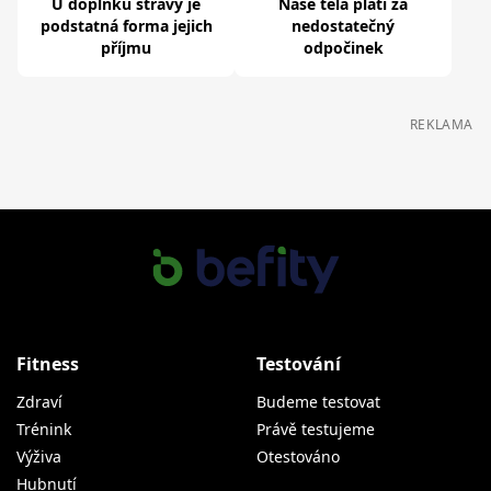
U doplňků stravy je
Naše těla platí za
podstatná forma jejich
nedostatečný
příjmu
odpočinek
REKLAMA
Fitness
Testování
Zdraví
Budeme testovat
Trénink
Právě testujeme
Výživa
Otestováno
Hubnutí