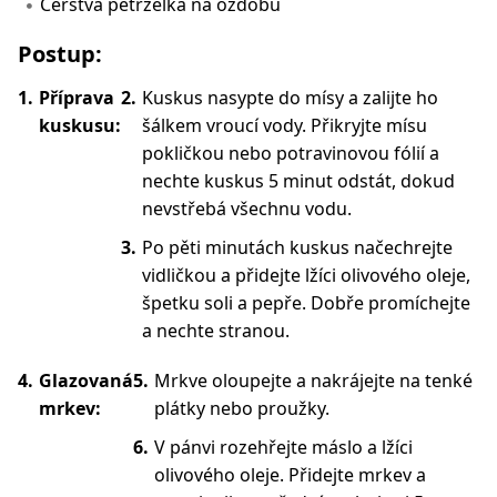
Čerstvá petrželka na ozdobu
Postup:
Příprava
Kuskus nasypte do mísy a zalijte ho
kuskusu:
šálkem vroucí vody. Přikryjte mísu
pokličkou nebo potravinovou fólií a
nechte kuskus 5 minut odstát, dokud
nevstřebá všechnu vodu.
Po pěti minutách kuskus načechrejte
vidličkou a přidejte lžíci olivového oleje,
špetku soli a pepře. Dobře promíchejte
a nechte stranou.
Glazovaná
Mrkve oloupejte a nakrájejte na tenké
mrkev:
plátky nebo proužky.
V pánvi rozehřejte máslo a lžíci
olivového oleje. Přidejte mrkev a