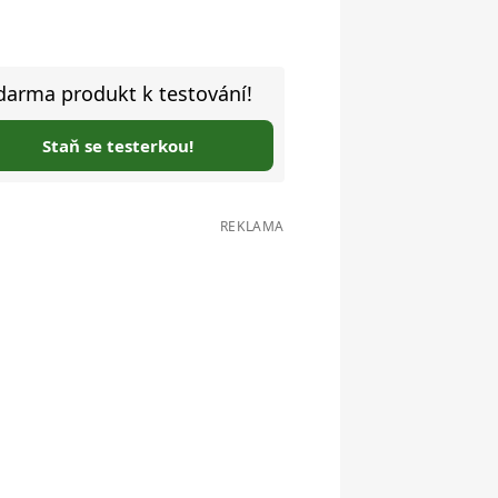
darma produkt k testování!
Staň se testerkou!
REKLAMA