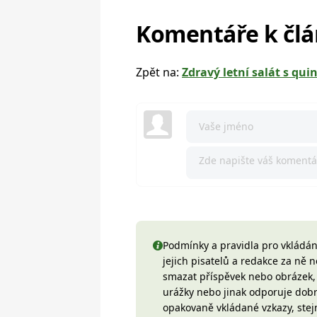
Komentáře k čl
Zpět na:
Zdravý letní salát s q
Podmínky a pravidla pro vkládání
jejich pisatelů a redakce za ně
smazat příspěvek nebo obrázek, k
urážky nebo jinak odporuje do
opakovaně vkládané vzkazy, stej