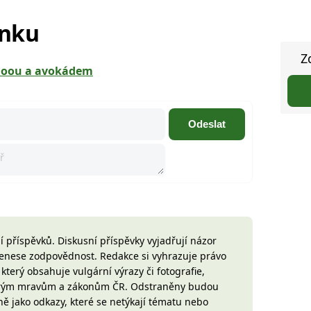
ánku
Z
uinoou a avokádem
Odeslat
 příspěvků. Diskusní příspěvky vyjadřují názor
 nenese zodpovědnost. Redakce si vyhrazuje právo
terý obsahuje vulgární výrazy či fotografie,
brým mravům a zákonům ČR. Odstraněny budou
ně jako odkazy, které se netýkají tématu nebo