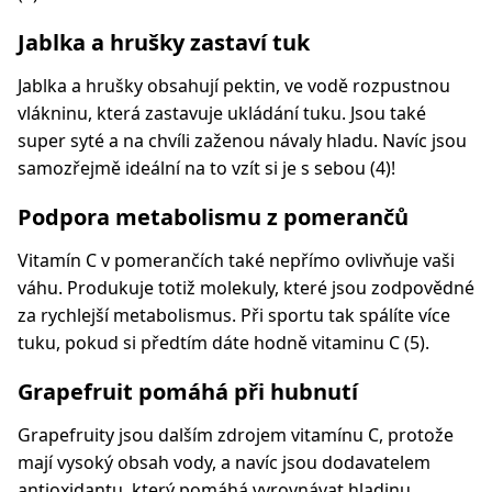
Jablka a hrušky zastaví tuk
Jablka a hrušky obsahují pektin, ve vodě rozpustnou
vlákninu, která zastavuje ukládání tuku. Jsou také
super syté a na chvíli zaženou návaly hladu. Navíc jsou
samozřejmě ideální na to vzít si je s sebou (4)!
Podpora metabolismu z pomerančů
Vitamín C v pomerančích také nepřímo ovlivňuje vaši
váhu. Produkuje totiž molekuly, které jsou zodpovědné
za rychlejší metabolismus. Při sportu tak spálíte více
tuku, pokud si předtím dáte hodně vitaminu C (5).
Grapefruit pomáhá při hubnutí
Grapefruity jsou dalším zdrojem vitamínu C, protože
mají vysoký obsah vody, a navíc jsou dodavatelem
antioxidantu, který pomáhá vyrovnávat hladinu