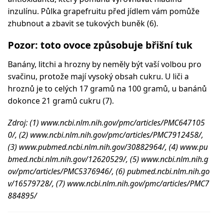
inzulínu. Půlka grapefruitu před jídlem vám pomůže
zhubnout a zbavit se tukových buněk (6).
Pozor: toto ovoce způsobuje břišní tuk
Banány, litchi a hrozny by neměly být vaší volbou pro
svačinu, protože mají vysoký obsah cukru. U liči a
hroznů je to celých 17 gramů na 100 gramů, u banánů
dokonce 21 gramů cukru (7).
Zdroj: (1) www.ncbi.nlm.nih.gov/pmc/articles/PMC647105
0/, (2) www.ncbi.nlm.nih.gov/pmc/articles/PMC7912458/,
(3) www.pubmed.ncbi.nlm.nih.gov/30882964/, (4) www.pu
bmed.ncbi.nlm.nih.gov/12620529/, (5) www.ncbi.nlm.nih.g
ov/pmc/articles/PMC5376946/, (6) pubmed.ncbi.nlm.nih.go
v/16579728/, (7) www.ncbi.nlm.nih.gov/pmc/articles/PMC7
884895/