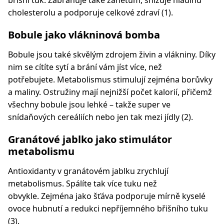
břišní tuk. Zabraňuje také zánětům, snižuje hladinu
cholesterolu a podporuje celkové zdraví (1).
Bobule jako vlákninová bomba
Bobule jsou také skvělým zdrojem živin a vlákniny. Díky
nim se cítíte sytí a brání vám jíst více, než
potřebujete. Metabolismus stimulují zejména borůvky
a maliny. Ostružiny mají nejnižší počet kalorií, přičemž
všechny bobule jsou lehké – takže super ve
snídaňových cereáliích nebo jen tak mezi jídly (2).
Granátové jablko jako stimulátor
metabolismu
Antioxidanty v granátovém jablku zrychlují
metabolismus. Spálíte tak více tuku než
obvykle. Zejména jako šťáva podporuje mírně kyselé
ovoce hubnutí a redukci nepříjemného břišního tuku
(3).