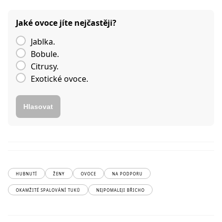
Jaké ovoce jíte nejčastěji?
Jablka.
Bobule.
Citrusy.
Exotické ovoce.
Hlasovat
HUBNUTÍ
ŽENY
OVOCE
NA PODPORU
OKAMŽITÉ SPALOVÁNÍ TUKŮ
NEJPOMALEJI BŘICHO