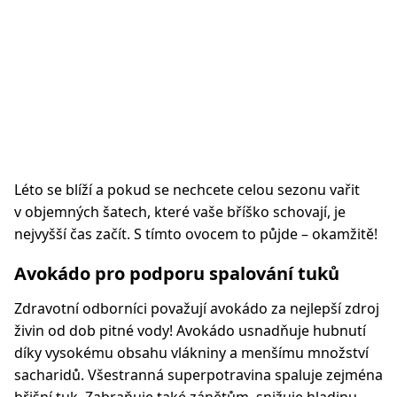
Léto se blíží a pokud se nechcete celou sezonu vařit
v objemných šatech, které vaše bříško schovají, je
nejvyšší čas začít. S tímto ovocem to půjde – okamžitě!
Avokádo pro podporu spalování tuků
Zdravotní odborníci považují avokádo za nejlepší zdroj
živin od dob pitné vody! Avokádo usnadňuje hubnutí
díky vysokému obsahu vlákniny a menšímu množství
sacharidů. Všestranná superpotravina spaluje zejména