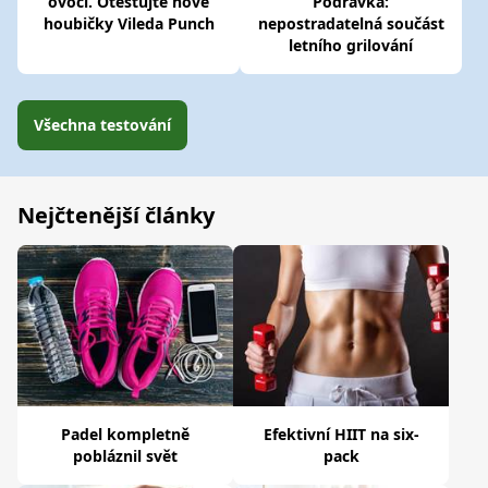
ovoci. Otestujte nové
Podravka:
houbičky Vileda Punch
nepostradatelná součást
letního grilování
Všechna testování
Nejčtenější články
Padel kompletně
Efektivní HIIT na six-
pobláznil svět
pack