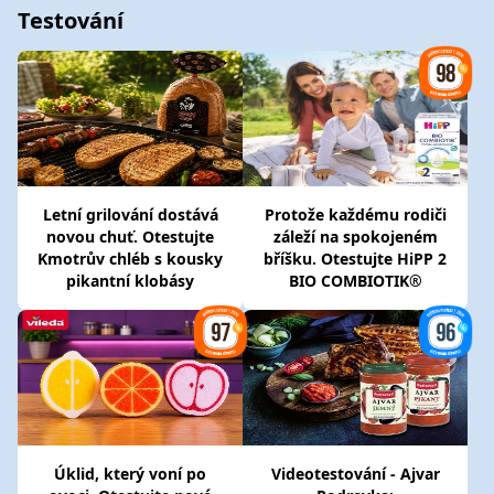
Testování
Letní grilování dostává
Protože každému rodiči
novou chuť. Otestujte
záleží na spokojeném
Kmotrův chléb s kousky
bříšku. Otestujte HiPP 2
pikantní klobásy
BIO COMBIOTIK®
Úklid, který voní po
Videotestování - Ajvar