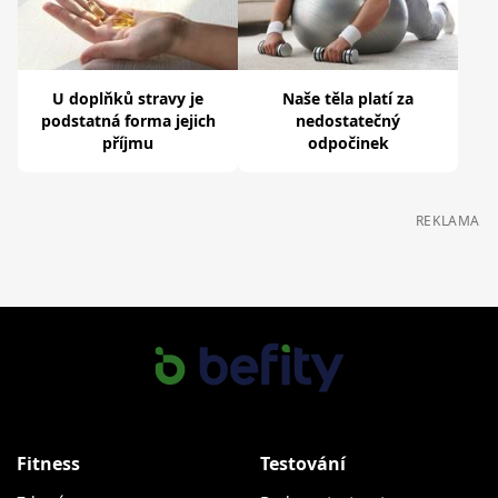
U doplňků stravy je
Naše těla platí za
podstatná forma jejich
nedostatečný
příjmu
odpočinek
REKLAMA
Fitness
Testování