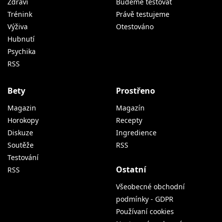
Zdraví
Budeme testovat
Trénink
Právě testujeme
Výživa
Otestováno
Hubnutí
Psychika
RSS
Bety
Prostřeno
Magazin
Magazín
Horokopy
Recepty
Diskuze
Ingredience
Soutěže
RSS
Testování
Ostatní
RSS
Všeobecné obchodní
podmínky - GDPR
Používaní cookies