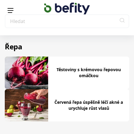
Řepa
Těstoviny s krémovou řepovou
omáčkou
Červená řepa úspěšně léčí akné a
urychluje růst vlasů