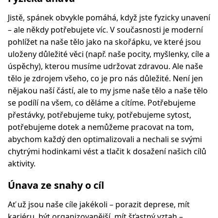
Jistě, spánek obvykle pomáhá, když jste fyzicky unavení
– ale někdy potřebujete víc. V současnosti je moderní
pohlížet na naše tělo jako na skořápku, ve které jsou
uloženy důležité věci (např. naše pocity, myšlenky, cíle a
úspěchy), kterou musíme udržovat zdravou. Ale naše
tělo je zdrojem všeho, co je pro nás důležité. Není jen
nějakou naší částí, ale to my jsme naše tělo a naše tělo
se podílí na všem, co děláme a cítíme. Potřebujeme
přestávky, potřebujeme tuky, potřebujeme sytost,
potřebujeme dotek a nemůžeme pracovat na tom,
abychom každý den optimalizovali a nechali se svými
chytrými hodinkami vést a tlačit k dosažení našich cílů
aktivity.
Únava ze snahy o cíl
Ať už jsou naše cíle jakékoli – porazit deprese, mít
kariéru, být organizovanější, mít šťastný vztah –