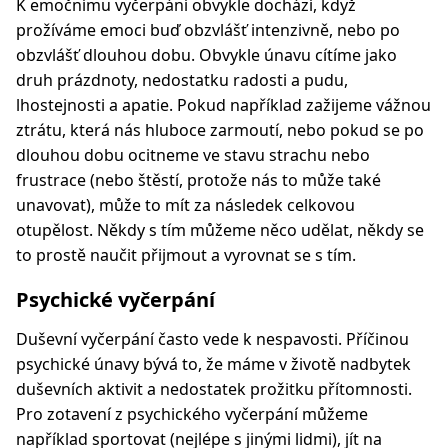
K emočnímu vyčerpání obvykle dochází, když
prožíváme emoci buď obzvlášť intenzivně, nebo po
obzvlášť dlouhou dobu. Obvykle únavu cítíme jako
druh prázdnoty, nedostatku radosti a pudu,
lhostejnosti a apatie. Pokud například zažijeme vážnou
ztrátu, která nás hluboce zarmoutí, nebo pokud se po
dlouhou dobu ocitneme ve stavu strachu nebo
frustrace (nebo štěstí, protože nás to může také
unavovat), může to mít za následek celkovou
otupělost. Někdy s tím můžeme něco udělat, někdy se
to prostě naučit přijmout a vyrovnat se s tím.
Psychické vyčerpání
Duševní vyčerpání často vede k nespavosti. Příčinou
psychické únavy bývá to, že máme v životě nadbytek
duševních aktivit a nedostatek prožitku přítomnosti.
Pro zotavení z psychického vyčerpání můžeme
například sportovat (nejlépe s jinými lidmi), jít na