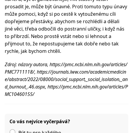
prosadit je, může být únavné. Proti tomuto typu únavy
může pomoci, když si po cestě k vytouženému cíli
dopřejeme přestávky, abychom se rozhlédli a dělali
jiné věci, třeba odbočili do postranní uličky, i když nás
to přibrzdí. Nebo prostě vstát nebo si lehnout a
přijmout to, že nepostupujeme tak dobře nebo tak
rychle, jak bychom chtěli.
Zdroj: názory autora, https://pmc.ncbi.nlm.nih.gov/articles/
PMC7711118/, https://journals.lww.com/academicmedicin
e/abstract/2022/08000/social_support,_social_isolation,_an
d_burnout_.46.aspx, https://pmc.ncbi.nlm.nih.gov/articles/P
MC10460155/
Co vás nejvíce vyčerpává?
Být tu pro každého.