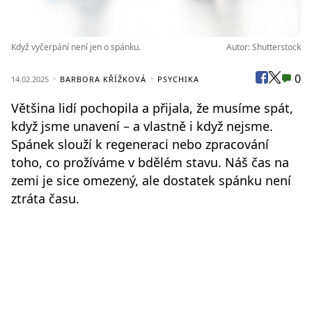
Když vyčerpání není jen o spánku.
Autor: Shutterstock
0
14.02.2025
BARBORA KŘÍŽKOVÁ
PSYCHIKA
Většina lidí pochopila a přijala, že musíme spát,
když jsme unavení – a vlastně i když nejsme.
Spánek slouží k regeneraci nebo zpracování
toho, co prožíváme v bdělém stavu. Náš čas na
zemi je sice omezený, ale dostatek spánku není
ztráta času.