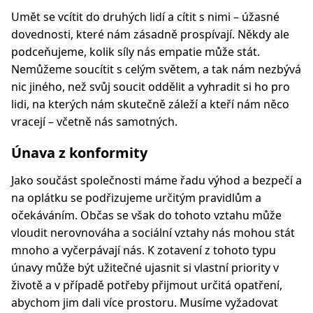
Umět se vcítit do druhých lidí a cítit s nimi – úžasné
dovednosti, které nám zásadně prospívají. Někdy ale
podceňujeme, kolik síly nás empatie může stát.
Nemůžeme soucítit s celým světem, a tak nám nezbývá
nic jiného, ​​než svůj soucit oddělit a vyhradit si ho pro
lidi, na kterých nám skutečně záleží a kteří nám něco
vracejí – včetně nás samotných.
Únava z konformity
Jako součást společnosti máme řadu výhod a bezpečí a
na oplátku se podřizujeme určitým pravidlům a
očekáváním. Občas se však do tohoto vztahu může
vloudit nerovnováha a sociální vztahy nás mohou stát
mnoho a vyčerpávají nás. K zotavení z tohoto typu
únavy může být užitečné ujasnit si vlastní priority v
životě a v případě potřeby přijmout určitá opatření,
abychom jim dali více prostoru. Musíme vyžadovat