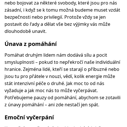
nebo bojovat za některé svobody, které jsou pro nás
zásadní, i když se k tomu možná budeme muset vzdát
bezpečnosti nebo privilegií. Protože vždy se jen
postavit do řady a dělat vše bez výjimky vás může
dlouhodobě unavit.
Únava z pomáhání
Pomáhat druhým lidem nám dodává sílu a pocit
smysluplnosti – pokud to nepřekročí naše individuální
hranice. Zejména lidé, kteří se starají o příbuzné nebo
jsou tu pro přátele v nouzi, vědí, kolik energie může
stát intenzivní péče o druhé. Jak moc to od nás
vyžaduje a jak moc nás to může vyčerpávat.
Potřebujeme pauzy od pomáhání, abychom se zotavili
z únavy pomáhání – ani zde nestačí jen spát.
Emoční vyčerpání