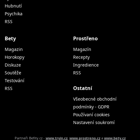
Hubnutí
Psychika
RSS
Bety
Prostřeno
Magazin
Magazín
Horokopy
Recepty
Diskuze
Ingredience
Soutěže
RSS
Testování
Ostatní
RSS
Všeobecné obchodní
podmínky - GDPR
Používaní cookies
Nastavení soukromí
Partneři Befity.cz -
www.tryin.cz
,
www.prostreno.cz
a
www.bety.cz