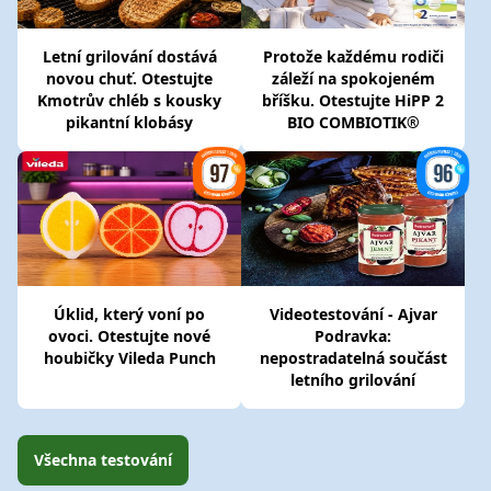
Letní grilování dostává
Protože každému rodiči
novou chuť. Otestujte
záleží na spokojeném
Kmotrův chléb s kousky
bříšku. Otestujte HiPP 2
pikantní klobásy
BIO COMBIOTIK®
Úklid, který voní po
Videotestování - Ajvar
ovoci. Otestujte nové
Podravka:
houbičky Vileda Punch
nepostradatelná součást
letního grilování
Všechna testování