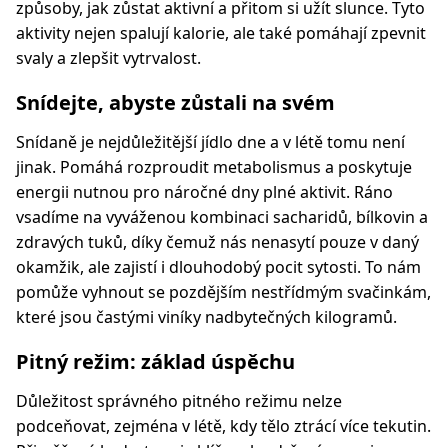
způsoby, jak zůstat aktivní a přitom si užít slunce. Tyto
aktivity nejen spalují kalorie, ale také pomáhají zpevnit
svaly a zlepšit vytrvalost.
Snídejte, abyste zůstali na svém
Snídaně je nejdůležitější jídlo dne a v létě tomu není
jinak. Pomáhá rozproudit metabolismus a poskytuje
energii nutnou pro náročné dny plné aktivit. Ráno
vsadíme na vyváženou kombinaci sacharidů, bílkovin a
zdravých tuků, díky čemuž nás nenasytí pouze v daný
okamžik, ale zajistí i dlouhodobý pocit sytosti. To nám
pomůže vyhnout se pozdějším nestřídmým svačinkám,
které jsou častými viníky nadbytečných kilogramů.
Pitný režim: základ úspěchu
Důležitost správného pitného režimu nelze
podceňovat, zejména v létě, kdy tělo ztrácí více tekutin.