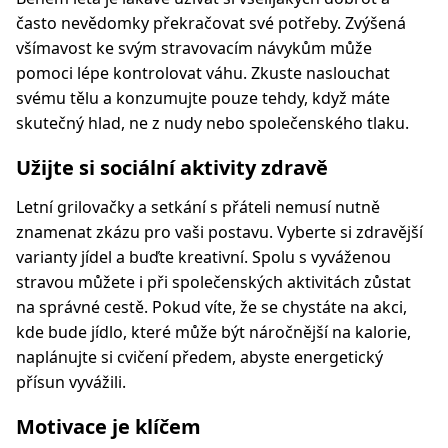
často nevědomky překračovat své potřeby. Zvýšená
všímavost ke svým stravovacím návykům může
pomoci lépe kontrolovat váhu. Zkuste naslouchat
svému tělu a konzumujte pouze tehdy, když máte
skutečný hlad, ne z nudy nebo společenského tlaku.
Užijte si sociální aktivity zdravě
Letní grilovačky a setkání s přáteli nemusí nutně
znamenat zkázu pro vaši postavu. Vyberte si zdravější
varianty jídel a buďte kreativní. Spolu s vyváženou
stravou můžete i při společenských aktivitách zůstat
na správné cestě. Pokud víte, že se chystáte na akci,
kde bude jídlo, které může být náročnější na kalorie,
naplánujte si cvičení předem, abyste energetický
přísun vyvážili.
Motivace je klíčem