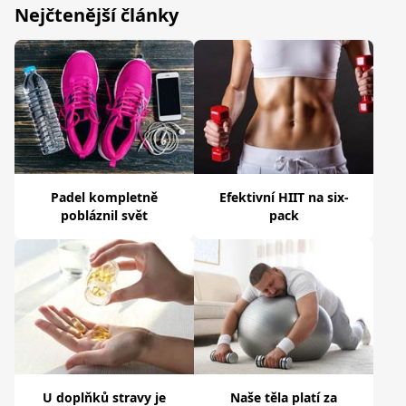
Nejčtenější články
Padel kompletně
Efektivní HIIT na six-
pobláznil svět
pack
U doplňků stravy je
Naše těla platí za