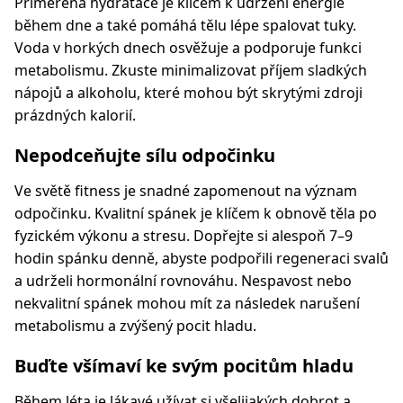
Přiměřená hydratace je klíčem k udržení energie
během dne a také pomáhá tělu lépe spalovat tuky.
Voda v horkých dnech osvěžuje a podporuje funkci
metabolismu. Zkuste minimalizovat příjem sladkých
nápojů a alkoholu, které mohou být skrytými zdroji
prázdných kalorií.
Nepodceňujte sílu odpočinku
Ve světě fitness je snadné zapomenout na význam
odpočinku. Kvalitní spánek je klíčem k obnově těla po
fyzickém výkonu a stresu. Dopřejte si alespoň 7–9
hodin spánku denně, abyste podpořili regeneraci svalů
a udrželi hormonální rovnováhu. Nespavost nebo
nekvalitní spánek mohou mít za následek narušení
metabolismu a zvýšený pocit hladu.
Buďte všímaví ke svým pocitům hladu
Během léta je lákavé užívat si všelijakých dobrot a