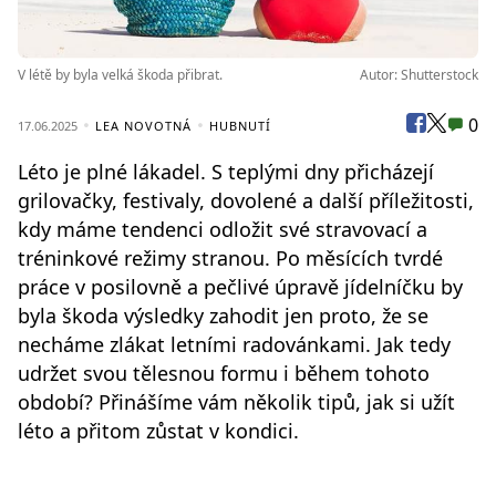
V létě by byla velká škoda přibrat.
Autor: Shutterstock
0
17.06.2025
LEA NOVOTNÁ
HUBNUTÍ
Léto je plné lákadel. S teplými dny přicházejí
grilovačky, festivaly, dovolené a další příležitosti,
kdy máme tendenci odložit své stravovací a
tréninkové režimy stranou. Po měsících tvrdé
práce v posilovně a pečlivé úpravě jídelníčku by
byla škoda výsledky zahodit jen proto, že se
necháme zlákat letními radovánkami. Jak tedy
udržet svou tělesnou formu i během tohoto
období? Přinášíme vám několik tipů, jak si užít
léto a přitom zůstat v kondici.