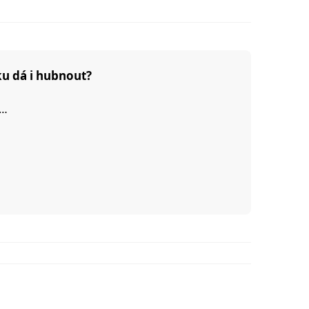
ku dá i hubnout?
i…