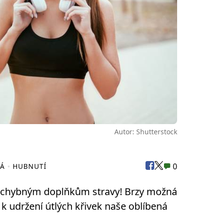
Autor: Shutterstock
0
VÁ
HUBNUTÍ
chybným doplňkům stravy! Brzy možná
 k udržení útlých křivek naše oblíbená