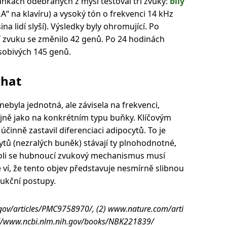
ňkách odebraných z myší testoval tři zvuky:
bílý
„A“ na klavíru) a vysoký tón o frekvenci 14 kHz
ina lidí slyší). Výsledky byly ohromující. Po
 zvuku se změnilo 42 genů. Po 24 hodinách
sobivých 145 genů.
chat
ebyla jednotná, ale závisela na frekvenci,
tejně jako na konkrétním typu buňky. Klíčovým
účinně zastavil diferenciaci adipocytů. To je
ytů (nezralých buněk) stávají ty plnohodnotné,
koli se hubnoucí zvukový mechanismus musí
 ví, že tento objev představuje nesmírně slibnou
dukční postupy.
h.gov/articles/PMC9758970/, (2) www.nature.com/arti
s://www.ncbi.nlm.nih.gov/books/NBK221839/