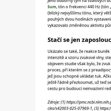
Jeho odborný tým na svalových bu
šum
, tón o frekvenci 440 Hz (tón 
(blízký nejvyššímu tónu, který větš
pouhých dvou hodinách vystavení
vykazovalo změněnou aktivitu pů
Stačí se jen zaposlou
Ukázalo se také, že reakce buněk n
intenzitě a vzoru zvukové vlny, s
objevem studie však bylo, že zvuk 
proces, při kterém se z preadipoc
jež jsou schopné ukládat tuk. Ač
ještě řádně přezkoumat, už teď se
cestu pro budoucí neinvazivní re
Zdroje: (1) https://pmc.ncbi.nlm.ni
cles/s42003-025-07969-1, (3) http