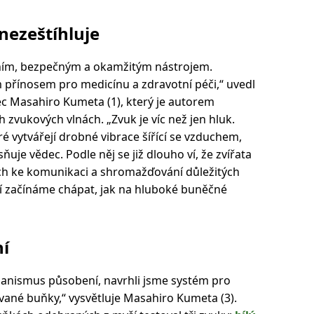
 nezeštíhluje
vním, bezpečným a okamžitým nástrojem.
přínosem pro medicínu a zdravotní péči,“ uvedl
c Masahiro Kumeta (1), který je autorem
ch zvukových vlnách. „Zvuk je víc než jen hluk.
é vytvářejí drobné vibrace šířící se vzduchem,
je vědec. Podle něj se již dlouho ví, že zvířata
ech ke komunikaci a shromažďování důležitých
ní začínáme chápat, jak na hluboké buněčné
ní
nismus působení, navrhli jsme systém pro
ované buňky,“ vysvětluje Masahiro Kumeta (3).