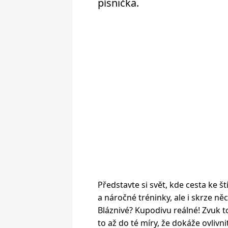
písnička.
Představte si svět, kde cesta ke š
a náročné tréninky, ale i skrze n
Bláznivé? Kupodivu reálné! Zvuk 
to až do té míry, že dokáže ovlivnit