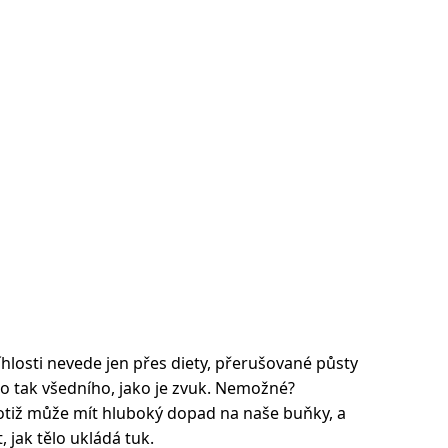
tíhlosti nevede jen přes diety, přerušované půsty
ěco tak všedního, jako je zvuk. Nemožné?
totiž může mít hluboký dopad na naše buňky, a
, jak tělo ukládá tuk.