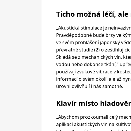
Ticho možná léčí, ale
„Akustická stimulace je neinvazi
Pravděpodobně bude brzy velkým 
ve svém prohlášení japonský věde
převratné studie (2) o zeštíhlující
Skládá se z mechanických vln, kter
vodou nebo dokonce tkání,“ upřesňu
používají zvukové vibrace v kost
informací o svém okolí, ale až ny
úrovni ovlivňují i nás samotné.
Klavír místo hladově
„Abychom prozkoumali celý mecha
aplikaci akustických vln na kultiv